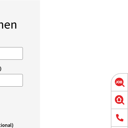
onen
)
ional)