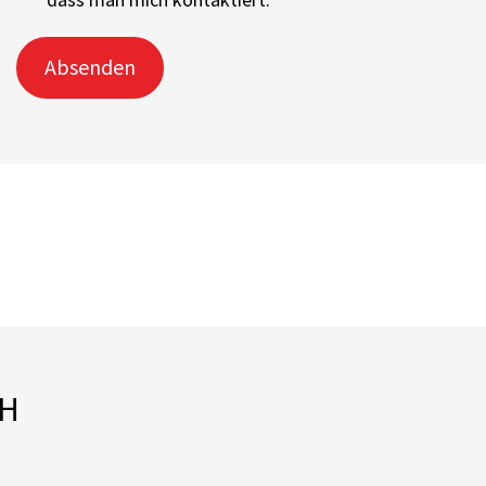
Absenden
bH